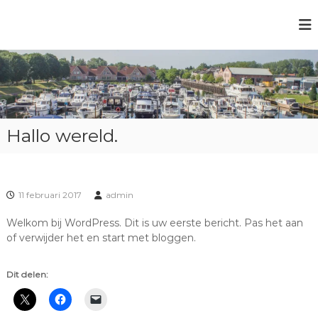
G
a
J
n
a
a
a
c
r
h
d
t
e
h
i
Hallo wereld.
a
n
v
h
e
o
u
n
11 februari 2017
admin
d
A
q
Welkom bij WordPress. Dit is uw eerste bericht. Pas het aan
u
of verwijder het en start met bloggen.
a
p
Dit delen:
e
l