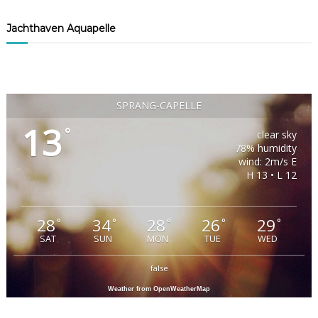
Jachthaven Aquapelle
SPRANG-CAPELLE
13
°
clear sky
78% humidity
wind: 2m/s E
H 13 • L 12
28
34
28
26
29
°
°
°
°
°
SAT
SUN
MON
TUE
WED
false
Weather from OpenWeatherMap