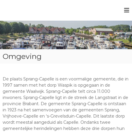
G
a
J
n
a
a
a
c
r
h
d
t
e
h
i
Omgeving
a
n
v
h
e
o
u
n
De plaats Sprang-Capelle is een voormalige gemeente, die in
d
A
1997 samen met het dorp Waspik is opgegaan in de
q
gemeente Waalwijk. Sprang-Capelle telt circa 11.000
inwoners. Sprang-Capelle ligt in de streek de Langstraat in de
u
provincie Brabant. De gemeente Sprang-Capelle is ontstaan
a
in 1923 na het samenvoegen van de gemeenten Sprang,
p
Vrijhoeve-Capelle en ‘s-Grevelsduin-Capelle. Dit laatste dorp
e
wordt meestal aangeduid als Capelle. Ondanks twee
l
gemeentelijke herindelingen hebben deze drie dorpen hun