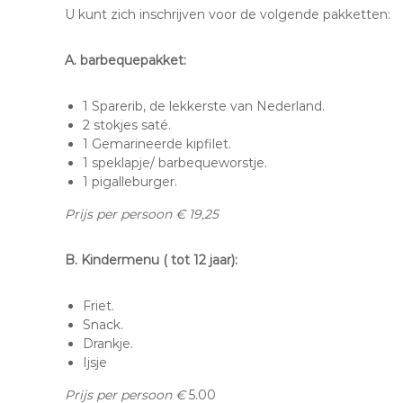
l
U kunt zich inschrijven voor de volgende pakketten:
e
A. barbequepakket:
1 Sparerib, de lekkerste van Nederland.
2 stokjes saté.
1 Gemarineerde kipfilet.
1 speklapje/ barbequeworstje.
1 pigalleburger.
Prijs per persoon €
19,25
B. Kindermenu ( tot 12 jaar):
Friet.
Snack.
Drankje.
Ijsje
Prijs per persoon €
5.00