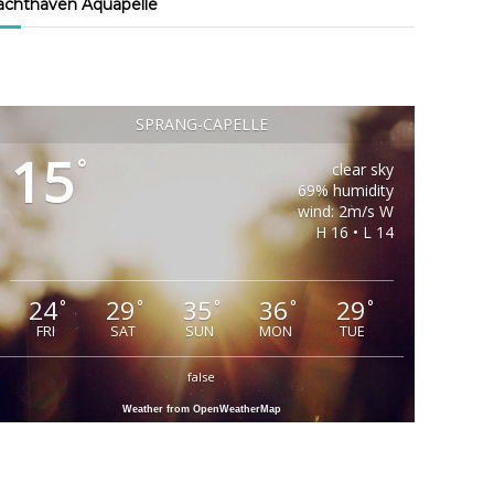
achthaven Aquapelle
SPRANG-CAPELLE
15
°
clear sky
69% humidity
wind: 2m/s W
H 16 • L 14
24
29
35
36
29
°
°
°
°
°
FRI
SAT
SUN
MON
TUE
false
Weather from OpenWeatherMap